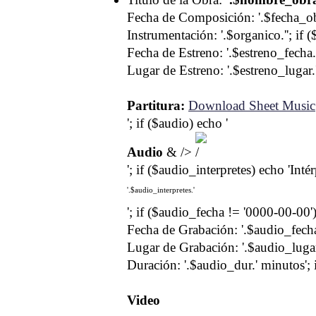
Fecha de Composición: '.$fecha_obr
Instrumentación: '.$organico.''; if 
Fecha de Estreno: '.$estreno_fecha.'
Lugar de Estreno: '.$estreno_lugar.''
Partitura:
Download Sheet Music
'; if ($audio) echo '
Audio
& />
'; if ($audio_interpretes) echo 'Inté
'.$audio_interpretes.'
'; if ($audio_fecha != '0000-00-00')
Fecha de Grabación: '.$audio_fecha.
Lugar de Grabación: '.$audio_lugar.
Duración: '.$audio_dur.' minutos'; 
Video