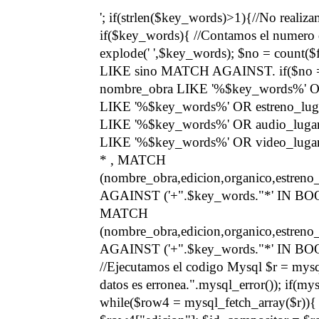
'; if(strlen($key_words)>1){//No realiza
if($key_words){ //Contamos el numero d
explode(' ',$key_words); $no = count($fr
LIKE sino MATCH AGAINST. if($no 
nombre_obra LIKE '%$key_words%' O
LIKE '%$key_words%' OR estreno_luga
LIKE '%$key_words%' OR audio_lugar
LIKE '%$key_words%' OR video_lugar
* , MATCH
(nombre_obra,edicion,organico,estreno_l
AGAINST ('+".$key_words."*' IN 
MATCH
(nombre_obra,edicion,organico,estreno_l
AGAINST ('+".$key_words."*' IN 
//Ejecutamos el codigo Mysql $r = mysql
datos es erronea.".mysql_error()); if(m
while($row4 = mysql_fetch_array($r)){