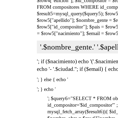
$row4["edicion"]; $id_compositor = 
FROM compositores WHERE id_composi
$result5=mysql_query($query5); $row5 
$row5["apellido"]; $nombre_gente = $
$row5["id_compositor"]; $pais = $row5
= $row5["nacimiento"]; $email = $row5[
'.$nombre_gente.' '.$apell
'; if ($nacimiento) echo '('.$nacimiento
echo '- '.$ciudad.''; if ($email) { echo
'; } else { echo '
'; } echo '
'; $query6="SELECT * FROM ob
id_compositor='$id_compositor'" 
mysql_fetch_array($result6)){ $i