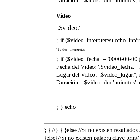
Duración: '.$audio_dur.' minutos'; 
Video
'.$video.'
'; if ($video_interpretes) echo 'Inté
'.$video_interpretes.'
'; if ($video_fecha != '0000-00-00')
Fecha del Video: '.$video_fecha.''; 
Lugar del Video: '.$video_lugar.''; 
Duración: '.$video_dur.' minutos'; 
'; } echo '
'; } //} } }else{//Si no existen resultados
}else{//Si no existen palabra clave print(