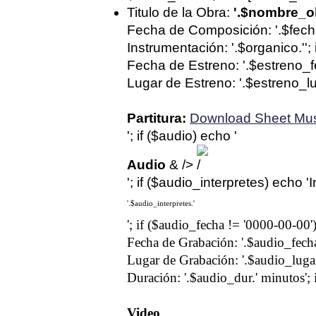
Titulo de la Obra:
'.$nombre_ob
Fecha de Composición: '.$fecha
Instrumentación: '.$organico.'';
Fecha de Estreno: '.$estreno_fec
Lugar de Estreno: '.$estreno_luga
Partitura:
Download Sheet Mu
'; if ($audio) echo '
Audio
& />
'; if ($audio_interpretes) echo 
'.$audio_interpretes.'
'; if ($audio_fecha != '0000-00-00')
Fecha de Grabación: '.$audio_fecha.
Lugar de Grabación: '.$audio_lugar.
Duración: '.$audio_dur.' minutos'; 
Video