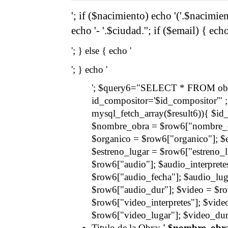
'; if ($nacimiento) echo '('.$nacimiento
echo '- '.$ciudad.''; if ($email) { echo
'; } else { echo '
'; } echo '
'; $query6="SELECT * FROM ob
id_compositor='$id_compositor'" 
mysql_fetch_array($result6)){ $i
$nombre_obra = $row6["nombre_ob
$organico = $row6["organico"]; $e
$estreno_lugar = $row6["estreno_lu
$row6["audio"]; $audio_interprete
$row6["audio_fecha"]; $audio_lug
$row6["audio_dur"]; $video = $ro
$row6["video_interpretes"]; $vid
$row6["video_lugar"]; $video_dur
Titulo de la Obra:
'.$nombre_obra