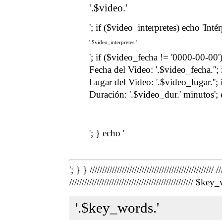
'.$video.'
'; if ($video_interpretes) echo 'Inté
'.$video_interpretes.'
'; if ($video_fecha != '0000-00-00')
Fecha del Video: '.$video_fecha.''; 
Lugar del Video: '.$video_lugar.''; 
Duración: '.$video_dur.' minutos'; 
'; } echo '
'; } } ///////////////////////////////////////
///////////////////////////////////////////////
'.$key_words.'