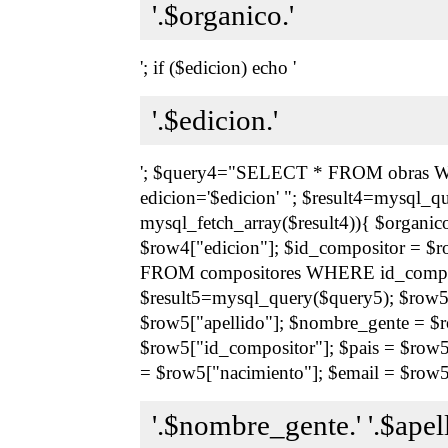
'.$organico.'
'; if ($edicion) echo '
'.$edicion.'
'; $query4="SELECT * FROM obras W
edicion='$edicion' "; $result4=mysql_q
mysql_fetch_array($result4)){ $organic
$row4["edicion"]; $id_compositor = 
FROM compositores WHERE id_composi
$result5=mysql_query($query5); $row5 
$row5["apellido"]; $nombre_gente = $
$row5["id_compositor"]; $pais = $row5
= $row5["nacimiento"]; $email = $row5[
'.$nombre_gente.' '.$apell