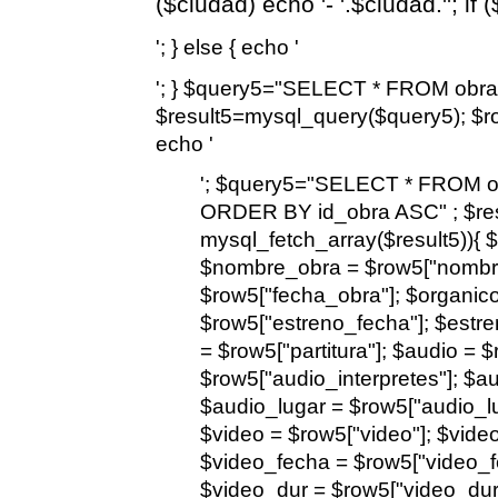
($ciudad) echo '- '.$ciudad.''; if 
'; } else { echo '
'; } $query5="SELECT * FROM obra
$result5=mysql_query($query5); $row
echo '
'; $query5="SELECT * FROM o
ORDER BY id_obra ASC" ; $res
mysql_fetch_array($result5)){ 
$nombre_obra = $row5["nombre
$row5["fecha_obra"]; $organico
$row5["estreno_fecha"]; $estre
= $row5["partitura"]; $audio = 
$row5["audio_interpretes"]; $a
$audio_lugar = $row5["audio_lu
$video = $row5["video"]; $video
$video_fecha = $row5["video_fe
$video_dur = $row5["video_dur"