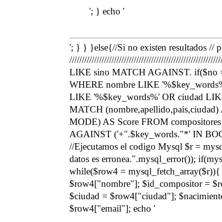
'; } echo '
'; } } }else{//Si no existen resultados //
//////////////////////////////////////////////////
LIKE sino MATCH AGAINST. if($no =
WHERE nombre LIKE '%$key_words%' 
LIKE '%$key_words%' OR ciudad LIKE
MATCH (nombre,apellido,pais,ciuda
MODE) AS Score FROM compositores 
AGAINST ('+".$key_words."*' IN 
//Ejecutamos el codigo Mysql $r = mysql
datos es erronea.".mysql_error()); if(m
while($row4 = mysql_fetch_array($r)){
$row4["nombre"]; $id_compositor = $ro
$ciudad = $row4["ciudad"]; $nacimient
$row4["email"]; echo '