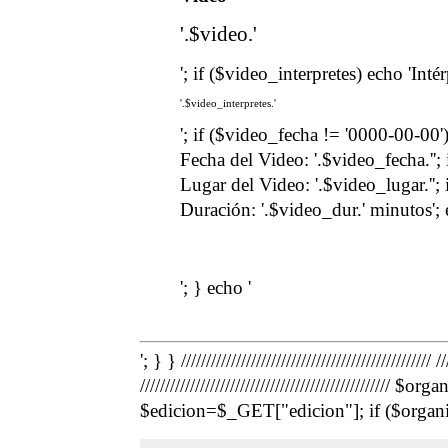
'.$video.'
'; if ($video_interpretes) echo 'Inté
'.$video_interpretes.'
'; if ($video_fecha != '0000-00-00')
Fecha del Video: '.$video_fecha.''; 
Lugar del Video: '.$video_lugar.''; 
Duración: '.$video_dur.' minutos'; 
'; } echo '
'; } } ///////////////////////////////////
////////////////////////////////////////////////
$edicion=$_GET["edicion"]; if ($organi