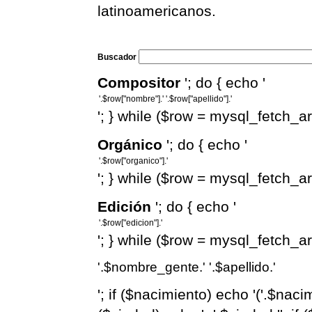
latinoamericanos.
Buscador
Compositor
'; do { echo '
'; } while ($row = mysql_fetch_arr
Orgánico
'; do { echo '
'; } while ($row = mysql_fetch_arr
Edición
'; do { echo '
'; } while ($row = mysql_fetch_arr
'.$nombre_gente.' '.$apellido.'
'; if ($nacimiento) echo '('.$nacimie