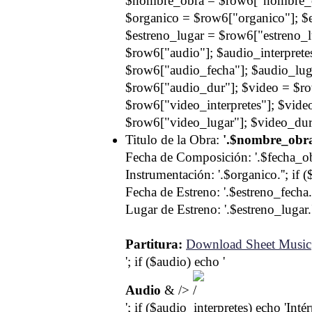
$nombre_obra = $row6["nombre_ob
$organico = $row6["organico"]; $e
$estreno_lugar = $row6["estreno_lu
$row6["audio"]; $audio_interprete
$row6["audio_fecha"]; $audio_lug
$row6["audio_dur"]; $video = $ro
$row6["video_interpretes"]; $vid
$row6["video_lugar"]; $video_dur
Titulo de la Obra:
'.$nombre_obra
Fecha de Composición: '.$fecha_obr
Instrumentación: '.$organico.''; if 
Fecha de Estreno: '.$estreno_fecha.'
Lugar de Estreno: '.$estreno_lugar.''
Partitura:
Download Sheet Music
'; if ($audio) echo '
Audio
& />
'; if ($audio_interpretes) echo 'Inté