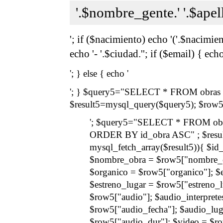
'.$nombre_gente.' '.$apell
'; if ($nacimiento) echo '('.$nacimiento
echo '- '.$ciudad.''; if ($email) { echo
'; } else { echo '
'; } $query5="SELECT * FROM obras 
$result5=mysql_query($query5); $row5 =
'; $query5="SELECT * FROM ob
ORDER BY id_obra ASC" ; $resul
mysql_fetch_array($result5)){ $i
$nombre_obra = $row5["nombre_ob
$organico = $row5["organico"]; $e
$estreno_lugar = $row5["estreno_lu
$row5["audio"]; $audio_interprete
$row5["audio_fecha"]; $audio_lug
$row5["audio_dur"]; $video = $ro