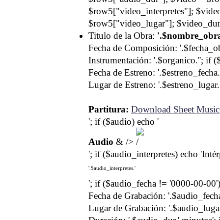
$row5["video_interpretes"]; $vid
$row5["video_lugar"]; $video_dur
Titulo de la Obra:
'.$nombre_obra
Fecha de Composición: '.$fecha_obr
Instrumentación: '.$organico.''; if 
Fecha de Estreno: '.$estreno_fecha.'
Lugar de Estreno: '.$estreno_lugar.''
Partitura:
Download Sheet Music
'; if ($audio) echo '
Audio
& />
'; if ($audio_interpretes) echo 'Inté
'.$audio_interpretes.'
'; if ($audio_fecha != '0000-00-00')
Fecha de Grabación: '.$audio_fecha.
Lugar de Grabación: '.$audio_lugar.