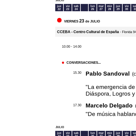
JULIO
jue
vie
sab
lun
mar
mie
jue
vie
sa
22
23
24
26
27
28
29
30
3
23
VIERNES
de JULIO
CCEBA - Centro Cultural de España
- Florida 9
10.00 - 14.00
CONVERSACIONES...
Pablo Sandoval
15.30
(c
"La emergencia d
Diáspora, Logros y
Marcelo Delgado
(
17.30
"De música hablan
JULIO
jue
vie
sab
lun
mar
mie
jue
vie
sa