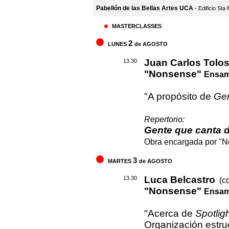
Pabellón de las Bellas Artes UCA
- Edificio Sta
MASTERCLASSES
2
LUNES
de AGOSTO
Juan Carlos Tolo
13.30
"Nonsense"
Ensamb
"A propósito de
Gen
Repertorio:
Gente que canta 
Obra encargada por "
3
MARTES
de AGOSTO
Luca Belcastro
13.30
(co
"Nonsense"
Ensamb
"Acerca de
Spotlig
Organización estruc