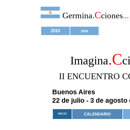
.C
Germina
ciones
...
2010
2009
.C
Imagina
c
II ENCUENTRO C
Buenos Aires
22 de julio - 3 de agosto
CALENDARIO
INICIO