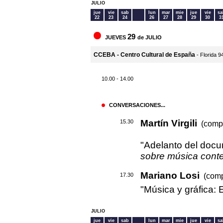
JULIO
jue
vie
sab
lun
mar
mie
jue
vie
sa
22
23
24
26
27
28
29
30
3
29
JUEVES
de JULIO
CCEBA - Centro Cultural de España
- Florida 9
10.00 - 14.00
CONVERSACIONES...
Martín Virgili
15.30
(compo
"Adelanto del doc
sobre música con
Mariano Losi
(comp
17.30
"Música y gráfica: 
JULIO
jue
vie
sab
lun
mar
mie
jue
vie
sa