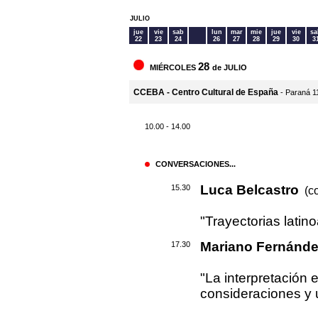
JULIO
jue
vie
sab
lun
mar
mie
jue
vie
sa
22
23
24
26
27
28
29
30
3
28
MIÉRCOLES
de JULIO
CCEBA - Centro Cultural de España
- Paraná 1
10.00 - 14.00
CONVERSACIONES...
Luca Belcastro
15.30
(co
"Trayectorias lati
Mariano Fernánd
17.30
"La interpretación 
consideraciones y 