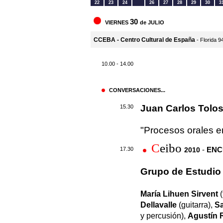
22
23
24
26
27
28
29
30
3
30
VIERNES
de JULIO
CCEBA - Centro Cultural de España
- Florida 9
10.00 - 14.00
CONVERSACIONES...
Juan Carlos Tolo
15.30
"Procesos orales en
C
eibo
-
ENC
17.30
2010
Grupo de Estudio
María Lihuen Sirvent
(
Dellavalle
(guitarra),
Sa
y percusión),
Agustín 