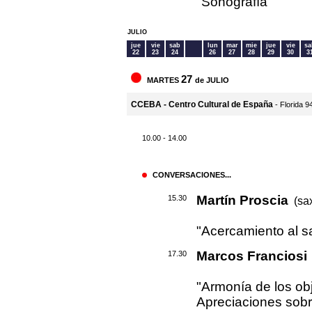
"Sonografía"
JULIO
jue
vie
sab
lun
mar
mie
jue
vie
sa
22
23
24
26
27
28
29
30
3
27
MARTES
de JULIO
CCEBA - Centro Cultural de España
- Florida 9
10.00 - 14.00
CONVERSACIONES...
Martín Proscia
15.30
(sax
"Acercamiento al s
Marcos Franciosi
17.30
"Armonía de los ob
Apreciaciones sobr