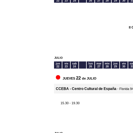
22
23
24
26
27
28
29
30
3
II
JULIO
jue
vie
sab
lun
mar
mie
jue
vie
sa
22
23
24
26
27
28
29
30
3
22
JUEVES
de JULIO
CCEBA - Centro Cultural de España
- Florida 9
15.30 - 19.30