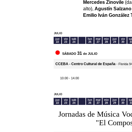
Mercedes Zinovile
(da
alto),
Agustín Salzano
Emilio Iván González 
JULIO
jue
vie
sab
lun
mar
mie
jue
vie
sa
22
23
24
26
27
28
29
30
3
31
SÁBADO
de JULIO
CCEBA - Centro Cultural de España
- Florida 9
10.00 - 14.00
JULIO
jue
vie
sab
lun
mar
mie
jue
vie
sa
22
23
24
26
27
28
29
30
3
Jornadas de Música Voc
"El Composi