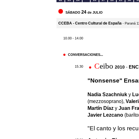
22
23
24
26
27
28
29
30
3
24
SÁBADO
de JULIO
CCEBA - Centro Cultural de España
- Paraná 1
10.00 - 14.00
CONVERSACIONES...
C
eibo
-
ENC
15.30
2010
"Nonsense" Ensam
Nadia Szachniuk
y
Lu
(mezzosoprano),
Valeri
Martín Díaz
y
Juan Fr
Javier Lezcano
(barít
"El canto y los rec