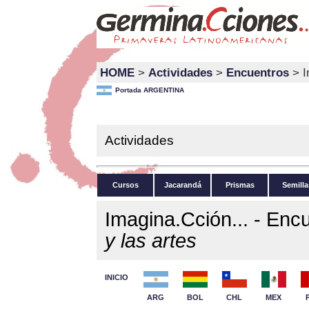
HOME
>
Actividades
>
Encuentros
> I
Portada ARGENTINA
Actividades
Cursos
Jacarandá
Prismas
Semilla
Imagina.Cción... - Enc
y las artes
INICIO
ARG
BOL
CHL
MEX