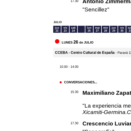
Antonio Zimmerm
17.30
"Sencillez"
JULIO
jue
vie
sab
lun
mar
mie
jue
vie
sa
22
23
24
26
27
28
29
30
3
26
LUNES
de JULIO
CCEBA - Centro Cultural de España
- Paraná 1
10.00 - 14.00
CONVERSACIONES...
Maximiliano Zapat
15.30
"La experiencia me
Xicamiti-Germina.C
Crescencio Luvia
17.30