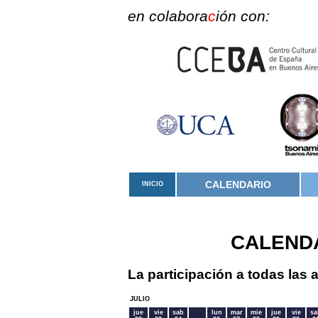
en colabora
c
ión con:
CALENDARIO
INICIO
CALEND
La participación a todas las a
JULIO
jue
vie
sab
lun
mar
mie
jue
vie
sa