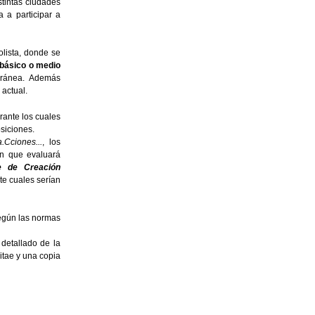
stintas ciudades
ta a participar a
olista, donde se
 básico o medio
oránea. Además
 actual.
rante los cuales
siciones.
.Cciones...
, los
ón que evaluará
e de Creación
te cuales serían
según las normas
detallado de la
itae y una copia