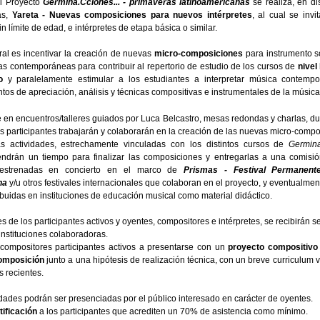
l Proyecto
Germina.Cciones... - primaveras latinoamericanas
se realiza, en di
as,
Yareta - Nuevas composiciones para nuevos intérpretes
, al cual se invi
n límite de edad, e intérpretes de etapa básica o similar.
tral es incentivar la creación de nuevas
micro-composiciones
para instrumento s
as contemporáneas para contribuir al repertorio de estudio de los cursos de
nivel
o
y paralelamente estimular a los estudiantes a interpretar música contemp
tos de apreciación, análisis y técnicas compositivas e instrumentales de la música
 en encuentros/talleres guiados por Luca Belcastro, mesas redondas y charlas, du
s participantes trabajarán y colaborarán en la creación de las nuevas micro-compo
 actividades, estrechamente vinculadas con los distintos cursos de
Germina
endrán un tiempo para finalizar las composiciones y entregarlas a una comisi
 estrenadas en concierto en el marco de
Prismas - Festival Permanent
na
y/u otros festivales internacionales que colaboran en el proyecto, y eventualmen
ribuidas en instituciones de educación musical como material didáctico.
es de los participantes activos y oyentes, compositores e intérpretes, se recibirán 
 instituciones colaboradoras.
 compositores participantes activos a presentarse con un
proyecto compositivo
omposición
junto a una hipótesis de realización técnica, con un breve curriculum v
s recientes.
idades podrán ser presenciadas por el público interesado en carácter de oyentes.
tificación
a los participantes que acrediten un 70% de asistencia como mínimo.