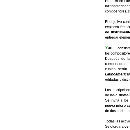
En el marco de
latinoamerican
compositores, si
El objetivo cen
exploren técnic
de instrument
entregar elemen
Y
areta
consiste
los compositore
Después de las
compositores t
cuáles serán
Latinoamerica
editadas y dist
Las inscripcion
de las distintas
Se invita a los
nueva micro-c
de dos partitura
Todas las activ
Se otorgará
cer