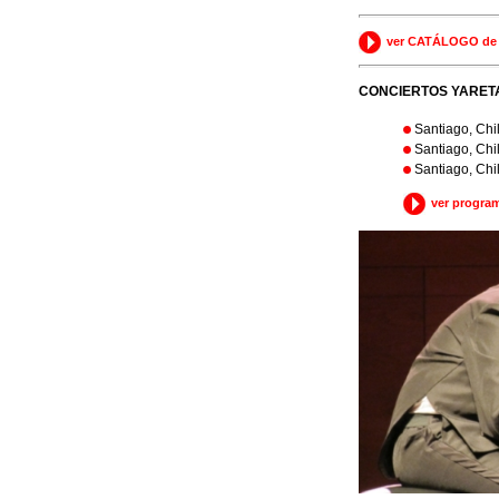
ver CATÁLOGO de o
CONCIERTOS YARET
Santiago, Chil
Santiago, Chil
Santiago, Chil
ver progra