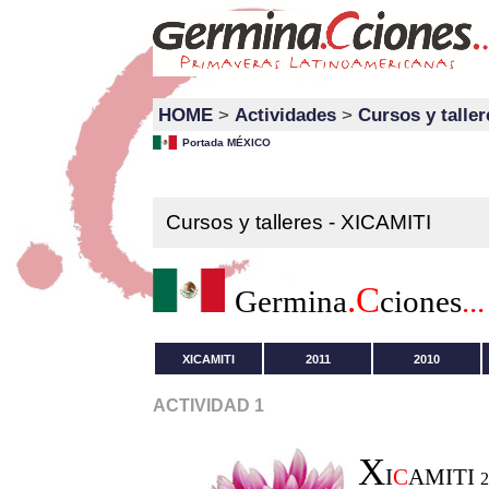
HOME
>
Actividades
>
Cursos y taller
Portada MÉXICO
Cursos y talleres - XICAMITI
.C
Germina
ciones
...
XICAMITI
2011
2010
ACTIVIDAD 1
X
I
C
AMITI
2