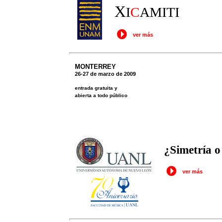
X
I
C
AMITI
ver más
MONTERREY
26-27 de marzo de 2009
entrada gratuita y
abierta a todo público
¿Simetría o
ver más